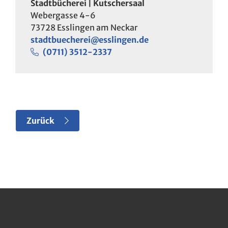
Stadtbücherei | Kutschersaal
Webergasse 4-6
73728
Esslingen am Neckar
stadtbuecherei@esslingen.de
(07
11) 35
12-23
37
Zurück