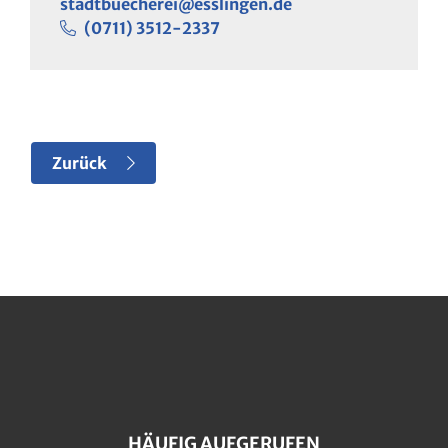
stadtbuecherei@esslingen.de
(07
11) 35
12-23
37
Zurück
HÄUFIG AUFGERUFEN