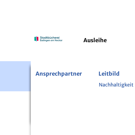
Ausleihe
Ansprechpartner
Bücherei im Pfleghof
24/7 Onleihe
Leitbild
PressRea
Kinde
Fernleihe
Nachhaltigkeit
Über di
Zeitschriften und Zeitungen
Mini-
Startseite
Veranstaltungen
Bibliothek der Dinge
Lesen 
Nutzpflanzenbibliothek
Sicher 
Digital-Mentoren
Projek
VERANSTALTUN