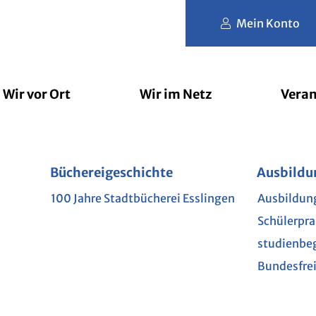
Mein Konto
Wir vor Ort
Wir im Netz
Veran
der
rbibliothek
Büchereigeschichte
Filmfriend
Erlesene Orte
Nutzungs- und Gebührenordnu
Jugendbücherei
Brockhaus
lesart
Ausbildu
Schule u
Phase 
L
e Kinderbibliothek
100 Jahre Stadtbücherei Esslingen
Ausbildun
Kindergar
Akademie
Schülerpr
Grundsch
Munzin
mit Hund
studienbe
Weiterfüh
im Netz
Bundesfrei
te
GEN