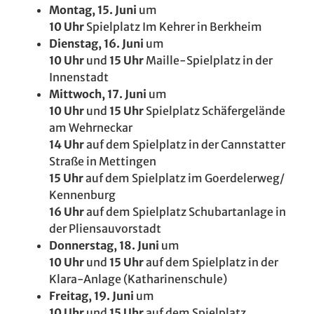
Montag, 15. Juni
um
10 Uhr
Spielplatz Im Kehrer in Berkheim
Dienstag, 16. Juni
um
10 Uhr
und
15 Uhr
Maille-Spielplatz in der
Innenstadt
Mittwoch, 17. Juni
um
10 Uhr
und
15 Uhr
Spielplatz Schäfergelände
am Wehrneckar
14 Uhr
auf dem Spielplatz in der Cannstatter
Straße in Mettingen
15 Uhr
auf dem Spielplatz im Goerdelerweg/
Kennenburg
16 Uhr
auf dem Spielplatz Schubartanlage in
der Pliensauvorstadt
Donnerstag, 18. Juni
um
10 Uhr
und
15 Uhr
auf dem Spielplatz in der
Klara-Anlage (Katharinenschule)
Freitag, 19. Juni
um
10 Uhr
und
15 Uhr
auf dem Spielplatz