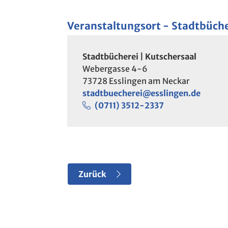
Veranstaltungsort
Stadtbüche
Stadtbücherei | Kutschersaal
Webergasse 4-6
73728
Esslingen am Neckar
stadtbuecherei@esslingen.de
(07
11) 35
12-23
37
Zurück