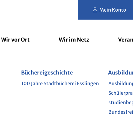
Mein Konto
Wir vor Ort
Wir im Netz
Veran
der
rbibliothek
Büchereigeschichte
Filmfriend
Erlesene Orte
Nutzungs- und Gebührenordnu
Jugendbücherei
Brockhaus
lesart
Ausbildu
Schule u
Phase 
L
e Kinderbibliothek
100 Jahre Stadtbücherei Esslingen
Ausbildun
Kindergar
Akademie
Schülerpr
Grundsch
Munzin
mit Hund
studienbe
Weiterfüh
im Netz
Bundesfrei
te
GEN