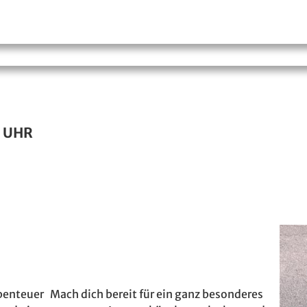
7 UHR
enteuer Mach dich bereit für ein ganz besonderes