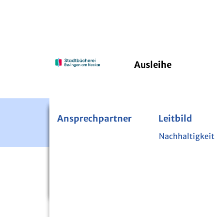
Ausleihe
Ansprechpartner
Bücherei im Pfleghof
24*7 Onleihe
Leitbild
PressRea
Kinde
Fernleihe
Nachhaltigkeit
Über di
Zeitschriften und Zeitungen
Mini-
Startseite
Veranstaltungen
Bibliothek der Dinge
Lesen 
Nutzpflanzenbibliothek
Sicher 
Digital-Mentoren
Projek
VERANSTALTUN