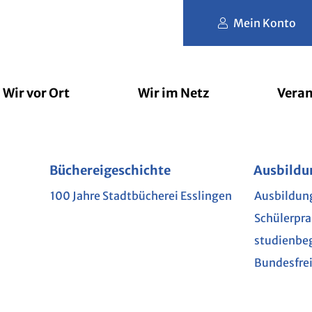
Mein Konto
Wir vor Ort
Wir im Netz
Veran
der
rbibliothek
Büchereigeschichte
Filmfriend
Erlesene Orte
Nutzungs- und Gebührenordnu
Jugendbücherei
Brockhaus
lesart
Ausbildu
Schule u
Phase 
L
e Kinderbibliothek
100 Jahre Stadtbücherei Esslingen
Ausbildun
Kindergar
Akademie
Schülerpr
Grundsch
Munzin
mit Hund
studienbe
Weiterfüh
im Netz
Bundesfrei
te
GEN