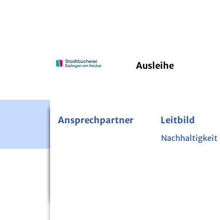
Ausleihe
Ansprechpartner
Bücherei im Pfleghof
24/7 Onleihe
Leitbild
PressRea
Kinde
Fernleihe
Nachhaltigkeit
Über di
Zeitschriften und Zeitungen
Mini-
Startseite
Veranstaltungen
Bibliothek der Dinge
Lesen 
Nutzpflanzenbibliothek
Sicher 
Digital-Mentoren
Projek
VERANSTALTUN