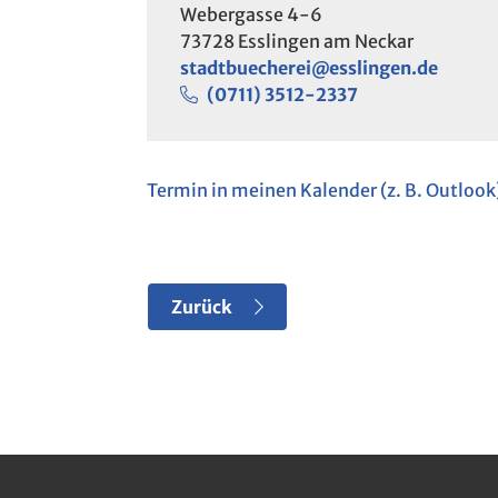
Webergasse 4-6
73728
Esslingen am Neckar
stadtbuecherei@esslingen.de
(07
11) 35
12-23
37
Termin in meinen Kalender (z. B. Outlo
Zurück