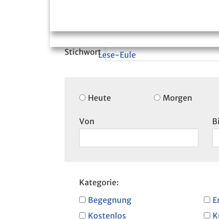
Lese-Eule
Heute
Morgen
Von
B
Kategorie:
Begegnung
E
Kostenlos
K