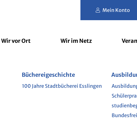
Mein Konto
Wir vor Ort
Wir im Netz
Veran
der
rbibliothek
Büchereigeschichte
Filmfriend
Erlesene Orte
Nutzungs- und Gebührenordnu
Jugendbücherei
Brockhaus
lesart
Ausbildu
Schule u
Phase 
L
e Kinderbibliothek
100 Jahre Stadtbücherei Esslingen
Ausbildun
Kindergar
Akademie
Schülerpr
Grundsch
Munzin
mit Hund
studienbe
Weiterfüh
im Netz
Bundesfrei
te
GEN