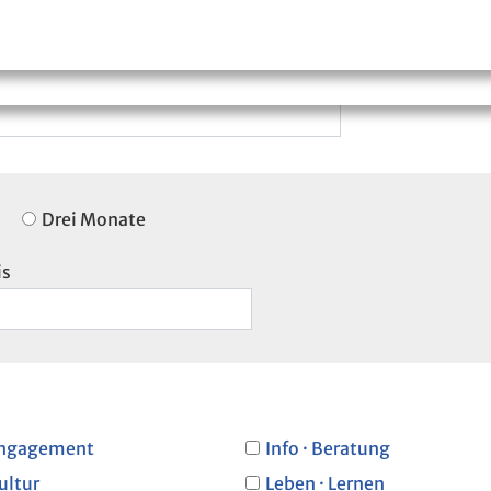
Drei Monate
is
ngagement
Info · Beratung
ultur
Leben · Lernen