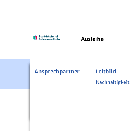
Ausleihe
Ansprechpartner
Bücherei im Pfleghof
24/7 Onleihe
Leitbild
PressRea
Kinde
Fernleihe
Nachhaltigkeit
Über di
Zeitschriften und Zeitungen
Mini-
Startseite
Veranstaltungen
Bibliothek der Dinge
Lesen 
Nutzpflanzenbibliothek
Sicher 
Digital-Mentoren
Projek
VERANSTALTUN