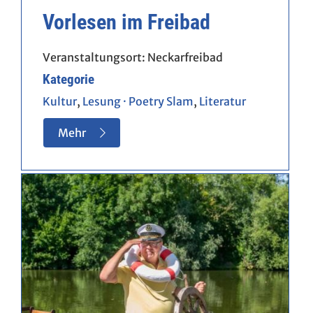
Vorlesen im Freibad
Veranstaltungsort:
Neckarfreibad
Kategorie
Kultur
,
Lesung · Poetry Slam
,
Literatur
Mehr