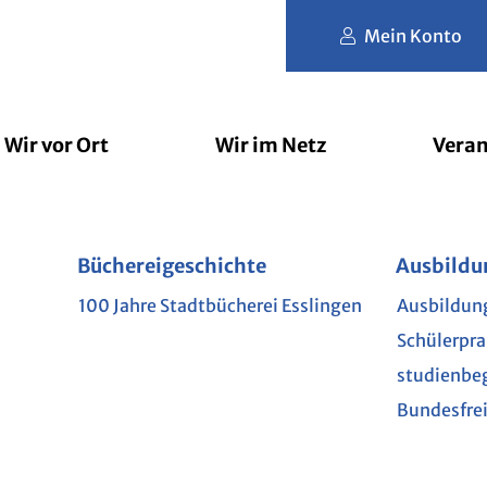
Mein Konto
Wir vor Ort
Wir im Netz
Veran
der
rbibliothek
Büchereigeschichte
Filmfriend
Erlesene Orte
Nutzungs- und Gebührenordnu
Jugendbücherei
Brockhaus
lesart
Ausbildu
Schule u
Phase 
L
e Kinderbibliothek
100 Jahre Stadtbücherei Esslingen
Ausbildun
Kindergar
Akademie
Schülerpr
Grundsch
Munzin
mit Hund
studienbe
Weiterfüh
im Netz
Bundesfrei
te
GEN