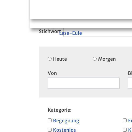
Lese-Eule
Heute
Morgen
Von
B
Kategorie:
Begegnung
E
Kostenlos
K