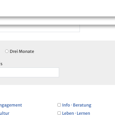
Drei Monate
is
ngagement
Info · Beratung
ultur
Leben · Lernen