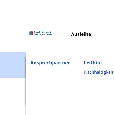
Ausleihe
Ansprechpartner
Bücherei im Pfleghof
24/7 Onleihe
Leitbild
PressRea
Kinde
Fernleihe
Nachhaltigkeit
Über di
Zeitschriften und Zeitungen
Mini-
Startseite
Veranstaltungen
Bibliothek der Dinge
Lesen 
Nutzpflanzenbibliothek
Sicher 
Digital-Mentoren
Projek
VERANSTALTUN