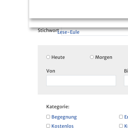
Lese-Eule
Heute
Morgen
Von
B
Kategorie:
Begegnung
E
Kostenlos
K