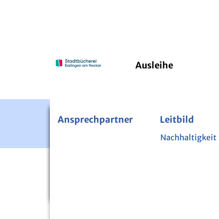
Ausleihe
Ansprechpartner
Bücherei im Pfleghof
24/7 Onleihe
Leitbild
PressRea
Kinde
Fernleihe
Nachhaltigkeit
Über di
Zeitschriften und Zeitungen
Mini-
Startseite
Veranstaltungen
Bibliothek der Dinge
Lesen 
Nutzpflanzenbibliothek
Sicher 
Digital-Mentoren
Projek
VERANSTALTUN