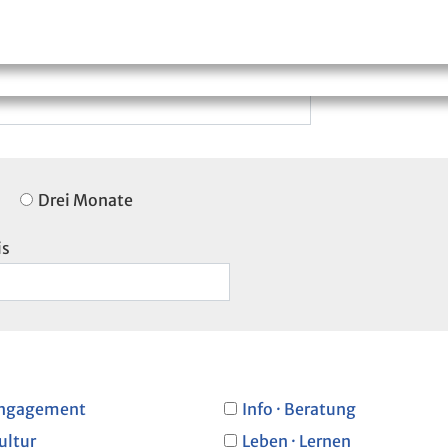
Drei Monate
is
ngagement
Info · Beratung
ultur
Leben · Lernen