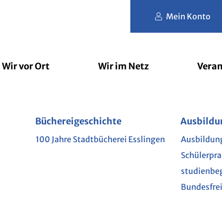
Mein Konto
Wir vor Ort
Wir im Netz
Veran
der
rbibliothek
Büchereigeschichte
Filmfriend
Erlesene Orte
Nutzungs- und Gebührenordnu
Jugendbücherei
Brockhaus
lesart
Ausbildu
Schule u
Phase 
L
e Kinderbibliothek
100 Jahre Stadtbücherei Esslingen
Ausbildun
Kindergar
Akademie
Schülerpr
Grundsch
Munzin
mit Hund
studienbe
Weiterfüh
im Netz
Bundesfrei
te
GEN